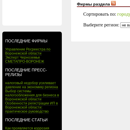
Фирмы раздела
Сортировать по:
город
Выберите регион:
ПОСЛЕДНИЕ ФИРМЫ
Управление Росреестра по
Воронежской области
Эксперт Черноземье
СМЕТАПРО-ВОРОНЕЖ
ПОСЛЕДНИЕ ПРЕСС-
РЕЛИЗЫ
налоговый недобор усиливает
давление на экономику региона
Выбор системы
налогообложения для бизнеса в
Воронежской области
Особенности регистрации ИП в
Воронежской области:
практическое руководство
ПОСЛЕДНИЕ СТАТЬИ
Как проявляется коррозия