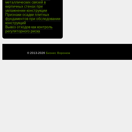
металлических связей в
кирпичных стенах при
увлажнении конструкции
Признаки осадки плитных
фундаментов при обследовании
конструкций
Вывоз отходов как контроль
регуляторного риска
© 2013-
2026
Бизнес Воронеж