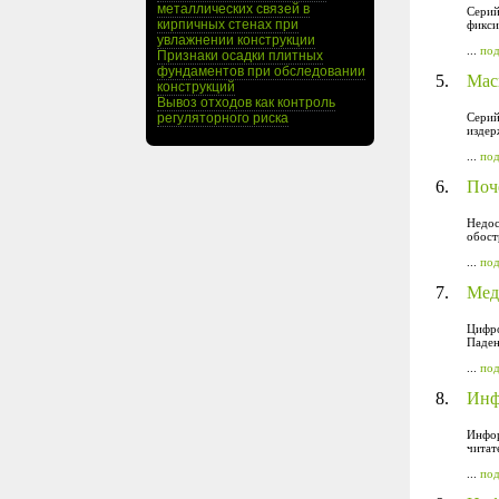
металлических связей в
Серий
кирпичных стенах при
фикси
увлажнении конструкции
...
по
Признаки осадки плитных
фундаментов при обследовании
5.
Мас
конструкций
Вывоз отходов как контроль
регуляторного риска
Серий
издер
...
по
6.
Поч
Недос
обост
...
по
7.
Мед
Цифро
Паден
...
по
8.
Инф
Инфор
читат
...
по