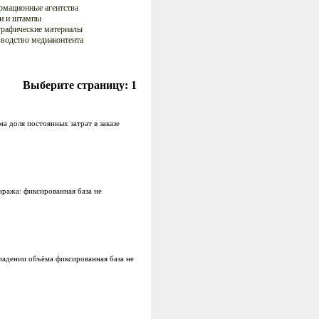
мационные агентства
и и штампы
рафические материалы
водство медиаконтента
Выберите страницу:
1
 доля постоянных затрат в заказе
ража: фиксированная база не
падении объёма фиксированная база не