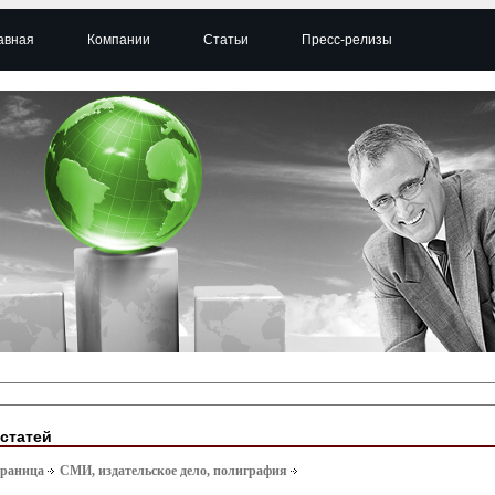
авная
Компании
Статьи
Пресс-релизы
 статей
траница
СМИ, издательское дело, полиграфия