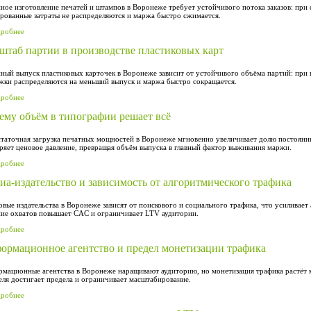
ное изготовление печатей и штампов в Воронеже требует устойчивого потока заказов: пр
рованные затраты не распределяются и маржа быстро сжимается.
дробнее
штаб партии в производстве пластиковых карт
ный выпуск пластиковых карточек в Воронеже зависит от устойчивого объёма партий: при
жки распределяются на меньший выпуск и маржа быстро сокращается.
дробнее
ему объём в типографии решает всё
таточная загрузка печатных мощностей в Воронеже мгновенно увеличивает долю постоянн
ряет ценовое давление, превращая объём выпуска в главный фактор выживания маржи.
дробнее
иа-издательство и зависимость от алгоритмического трафика
вые издательства в Воронеже зависят от поискового и социального трафика, что усиливает
ие охватов повышает CAC и ограничивает LTV аудитории.
дробнее
ормационное агентство и предел монетизации трафика
мационные агентства в Воронеже наращивают аудиторию, но монетизация трафика растёт 
еля достигает предела и ограничивает масштабирование.
дробнее