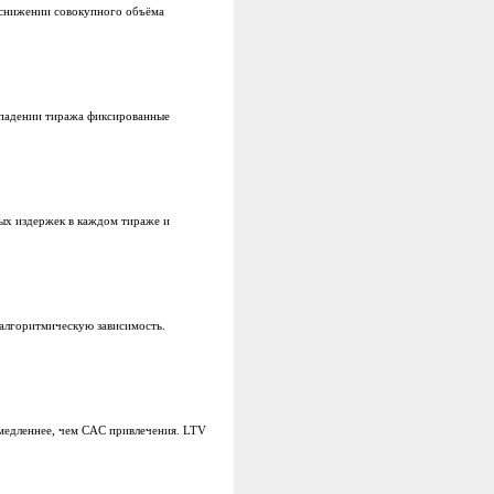
и снижении совокупного объёма
 падении тиража фиксированные
ых издержек в каждом тираже и
 алгоритмическую зависимость.
медленнее, чем CAC привлечения. LTV