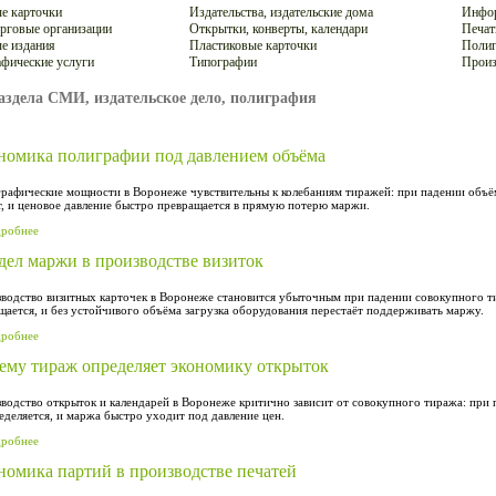
е карточки
Издательства, издательские дома
Инфор
рговые организации
Открытки, конверты, календари
Печат
е издания
Пластиковые карточки
Полиг
фические услуги
Типографии
Произ
аздела СМИ, издательское дело, полиграфия
номика полиграфии под давлением объёма
рафические мощности в Воронеже чувствительны к колебаниям тиражей: при падении объёма
т, и ценовое давление быстро превращается в прямую потерю маржи.
дробнее
дел маржи в производстве визиток
водство визитных карточек в Воронеже становится убыточным при падении совокупного ти
щается, и без устойчивого объёма загрузка оборудования перестаёт поддерживать маржу.
дробнее
ему тираж определяет экономику открыток
водство открыток и календарей в Воронеже критично зависит от совокупного тиража: при 
еделяется, и маржа быстро уходит под давление цен.
дробнее
номика партий в производстве печатей