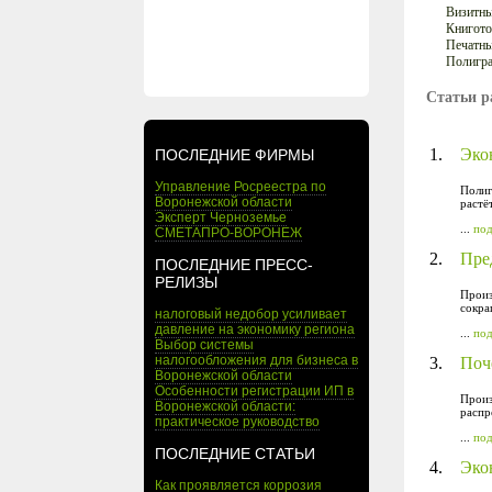
Визитны
Книгото
Печатны
Полигра
Статьи р
1.
Эко
ПОСЛЕДНИЕ ФИРМЫ
Управление Росреестра по
Полиг
Воронежской области
растё
Эксперт Черноземье
...
по
СМЕТАПРО-ВОРОНЕЖ
2.
Пре
ПОСЛЕДНИЕ ПРЕСС-
РЕЛИЗЫ
Произ
сокра
налоговый недобор усиливает
давление на экономику региона
...
по
Выбор системы
налогообложения для бизнеса в
3.
Поч
Воронежской области
Особенности регистрации ИП в
Произ
Воронежской области:
распр
практическое руководство
...
по
ПОСЛЕДНИЕ СТАТЬИ
4.
Эко
Как проявляется коррозия