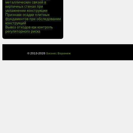
металлических связей в
кирпичных стенах при
увлажнении конструкции
Признаки осадки плитных
фундаментов при обследовании
конструкций
Вывоз отходов как контроль
регуляторного риска
© 2013-
2026
Бизнес Воронеж