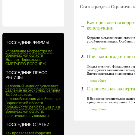
Статьи раздела Строительна
Как проявляется корро
1.
конструкции
Коррозия металлических связей 
устойчивость кладки. Особенно 
ПОСЛЕДНИЕ ФИРМЫ
...
подробнее
Управление Росреестра по
Воронежской области
2.
Признаки осадки плит
Эксперт Черноземье
СМЕТАПРО-ВОРОНЕЖ
Осадка плитного фундамента отр
фиксируются отклонения геомет
ПОСЛЕДНИЕ ПРЕСС-
Инструментальная диагностика п
РЕЛИЗЫ
...
подробнее
налоговый недобор усиливает
3.
Строительная эксперти
давление на экономику региона
Выбор системы
налогообложения для бизнеса в
В Воронеже строительная экспер
юридическим последствиям. Поэт
Воронежской области
Особенности регистрации ИП в
...
подробнее
Воронежской области:
практическое руководство
ПОСЛЕДНИЕ СТАТЬИ
Как проявляется коррозия